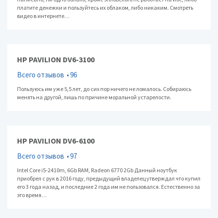
платите денежки и пользуйтесь их облаком, либо никаким. Смотреть
видео в интернете…
HP PAVILION DV6-3100
Всего отзывов
96
Пользуюсь им уже 5,5 лет, до сих пор ничего не ломалось. Собираюсь
менять на другой, лишь по причине моральной устарелости.
HP PAVILION DV6-6100
Всего отзывов
97
Intel Core i5-2410m, 6Gb RAM, Radeon 6770 2Gb Данный ноутбук
приобрел с рук в 2016 году, предыдущий владелец утверждал что купил
его 3 года назад, и последние 2 года им не пользовался. Естественно за
это время…