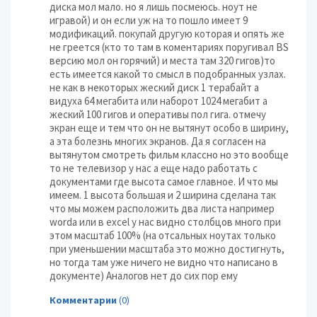
диска мол мало. но я лишь посмеюсь. ноут не
игравой) и он если уж на то пошло имеет 9
модификаций. покупай другую которая и опять же
не греется (кто то там в коментариях поругивал BS
версию мол он горячий) и места там 320 гигов)то
есть имеется какой то смысл в подобранных узлах.
не как в некоторых жеский диск 1 терабайт а
видуха 64 мегабита или наборот 1024 мегабит а
жеский 100 гигов и оперативы пол гига. отмечу
экран еще и тем что он не вытянут особо в ширину,
а эта болезнь многих экранов. Да я согласен на
вытянутом смотреть фильм классно но это вообще
то не телевизор у нас а еще надо работать с
документами где высота самое главное. И что мы
имеем. 1 высота большая и 2 ширина сделана так
что мы можем расположить два листа например
worda или в excel у нас видно столбцов много при
этом масштаб 100% (на отсальных ноутах только
при уменьшении масштаба это можно достигнуть,
но тогда там уже ничего не видно что написано в
документе) Аналогов нет до сих пор ему
Комментарии
(0)