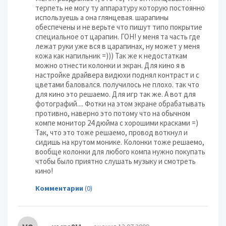
терпеть не могу ту аппаратуру которую постоянно
используешь а она глянцевая. шарапины
обеспечены и не верьте что пишут типо покрытие
специальное от царапин. ГОН! у меня та часть где
лежат руки уже вся в царапинах, ну может у меня
кожа как напильник =))) Так же к недостаткам
можно отнести колонки и экран. Для кино я в
настройке драйвера видюхи поднял контраст и с
цветами баловался. получилось не плохо. так что
для кино это решаемо. Для игр так же. А вот для
фотографий.... Фотки на этом экране обрабатывать
противно, наверно это потому что на обычном
компе монитор 24 дюйма с хорошими красками =)
Так, что это тоже решаемо, провод воткнул и
сидишь на крутом монике. Колонки тоже решаемо,
вообще колонки для любого компа нужно покупать
чтобы было приятно слушать музыку и смотреть
кино!
Комментарии
(0)