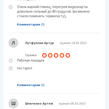
позиционирования
Touchpad
Очень маркий глянец, перегрев видеокарты
Звук
довольно сильный до 80 градусов. (возможно
стоило поменять термопасту),
Наличие колонок
Наличие колонок: да
Чипсет звукового
Чипсет звукового адаптера: Intel
Комментарии
(0)
адаптера
High Definition Audio
Дополнительно
Веб-камера
Веб-камера: да
Л
Лутфуллин Артур
оценил 16.03.2015
Слот для замка
Слот для замка Kensington: да
Kensington
Оценка
Длина
Длина: 358 мм
Рабочая лошадка
Ширина
Ширина: 264 мм
постарел
Толщина
Толщина: 36.5 мм
Вес
Вес: 2.7 кг
Дополнительная информация:
Комментарии
(0)
Дополнительная
существует конф. с
информация
разрешением экрана 1280x800
Ш
Шевченко Артем
оценил 05.03.2015