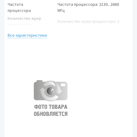
Частота
Частота процессора: 2130...2660
процессора
МГц
Количество ядер
Количество ядер процессора: 2
процессора
Объем кэша L2
Объем кэша L2: / 3 Мб
Все характеристики
Частота системной
Частота системной шины: 1066
шины
МГц
Чипсет
Чипсет: Intel PM45
Память
Объем
Объем оперативной памяти: 2...4
оперативной
Гб
памяти
Тип памяти
Тип памяти: DDR3
Количество слотов
Количество слотов памяти: 2
памяти
Экран
Размер экрана
Размер экрана: 15.4 '
Разрешение
Разрешение экрана: 1280x800 /
экрана
1680x1050