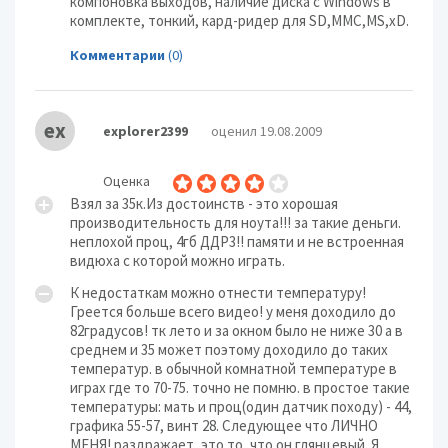
компоновка выходов, наличие диска с Windows в
комплекте, тонкий, кард-ридер для SD,MMC,MS,xD.
Комментарии
(0)
ex
explorer2399
оценил 19.08.2009
Оценка
Взял за 35к.Из достоинств - это хорошая
производительность для ноута!!! за такие деньги.
неплохой проц, 4гб ДДР3!! памяти и не встроенная
видюха с которой можно играть.
К недостаткам можно отнести температуру!
Греется больше всего видео! у меня доходило до
82градусов! тк лето и за окном было не ниже 30 а в
среднем и 35 может поэтому доходило до таких
температур. в обычной комнатной температуре в
играх где то 70-75. точно не помню. в простое такие
температуры: мать и проц(один датчик походу) - 44,
графика 55-57, винт 28. Следующее что ЛИЧНО
МЕНЯ! раздражает, это то, что он глянцевый. Я