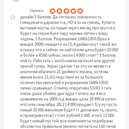
Оценка
дизайн 5 баллов. Да согласен, поверхность
глянцевая и царапается, НО я за на глянец. Купите
матовые ноуты, которые через месяц протрутся и
будет на сером буке пару черных пятен с вашу
ладонь. 5 баллов. Разрешение 1680х1050 (брал в
январе 2009) поищите на 15,4 дюйма ноут такой же.
я скажу что и сейчас не найти или цена будет 50 000
и более а R560 сейчас около 14 000 стоит? 5 баллов
нойту. Работать с word компасом excel или другой
прогой супер. Экран сделан так что он является
аналогом обычного 21 дюймого экрана, хотя мы
имеем всего 15,4 (следствие из за большого
количества пикселей и разрешения 1680х1050).
лично сравнивал. Отмечу оператива DDR3 3 гига
очень даже убойно два ядра + опять же я все
сравнивалю на 2009 год январь цена 29 999 (я купил
его) или сеньтябрь 2012 14 000 продают б/у ну пусть
новый 20 000 максимум будет (+ диски виста, проги,
и проигрыватель) стоят рублей 5 000. итого 15 000
будет новый пустой. все компоненты подобраны
абсолютно правильно (можно погнать на 160 гигов