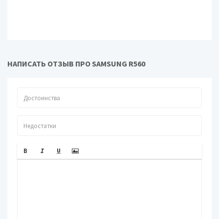
Широкоформатный
Широкоформатный экран: да
экран
Сенсорный экран
Сенсорный экран: нет
Поддержка 3D
Поддержка 3D: нет
Видео
НАПИСАТЬ ОТЗЫВ ПРО SAMSUNG R560
Тип видеокарты
Тип видеокарты: дискретная
Видеокарта: NVIDIA GeForce
Видеокарта
9600M GT
Объем
Объем видеопамяти: 512 Мб
видеопамяти
Тип видеопамяти
Тип видеопамяти: GDDR3
Устройства хранения данных
Размещение
Размещение оптического
оптического
привода: внутренний
привода
Оптический
Оптический привод: Blu-Ray / DVD-
привод
RW
Объем жесткого
Объем жесткого диска: 160...320
диска
Гб