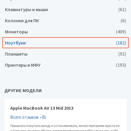
Клавиатуры и мыши
(61)
Колонки для ПК
(6)
Мониторы
(409)
Ноутбуки
(182)
Планшеты
(91)
Принтеры и МФУ
(193)
ДРУГИЕ МОДЕЛИ
Apple MacBook Air 13 Mid 2013
Всего отзывов
81
Пришлось покупать винду и устанавливать, много программ просто не
написано, ни одно облако, кроме эпловского не работает на иос, либо