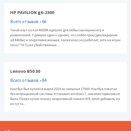
HP PAVILION g6-2300
Всего отзывов
66
Такой ноут на А10 4600М идеален для любых ныняшних игр и
развлечений. У девшки один к одному, но слабее проц (двухъядерник
а6 4400м) и оперативки меньше, также классно работает, хотя на играх
типа ГТА 5 уже убийственные…
Lenovo B50 30
Всего отзывов
84
Ноутбук был куплен в марте 2014 за смешные 17000. Ноутбук покупал
без операционной системы.Установил windows 7, никаких тормозов не
было. Позже купил планку оперативной памяти 4гб, хотел добавить, но
не тут то…