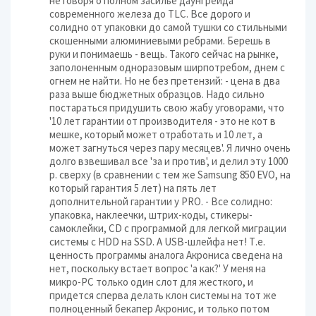
не говоря о полном засилье даунгрейда
современного железа до TLC. Все дорого и
солидно от упаковки до самой тушки со стильными
скошенными алюминиевыми ребрами. Берешь в
руки и понимаешь - вещь. Такого сейчас на рынке,
заполоненным одноразовым ширпотребом, днем с
огнем не найти. Но не без претензий: - цена в два
раза выше бюджетных образцов. Надо сильно
постараться придушить свою жабу уговорами, что
'10 лет гарантии от производителя - это не кот в
мешке, который может отработать и 10 лет, а
может загнуться через пару месяцев'. Я лично очень
долго взвешивал все 'за и против', и делил эту 1000
р. сверху (в сравнении с тем же Samsung 850 EVO, на
который гарантия 5 лет) на пять лет
дополнительной гарантии у PRO. - Все солидно:
упаковка, наклеечки, штрих-коды, стикеры-
самоклейки, CD с программой для легкой миграции
системы с HDD на SSD. А USB-шлейфа нет! Т.е.
ценность программы аналога Акрониса сведена на
нет, поскольку встает вопрос 'а как?' У меня на
микро-PC только один слот для жесткого, и
придется сперва делать клон системы на тот же
полноценный бекапер Акронис, и только потом