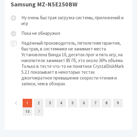
Samsung MZ-N5E250BW
Ну очень быстрая загрузка системы, приложений и
игр
Пока не обнаружил
Надёжный производитель, пятилетняя гарантия,
быстрая, в системнике не занимает места.
Установлена Винда 10, десяток прог и пять игр, на
накопителе занимает 85 Гб, это около 36% объёма.
Только в тесте что-то не понятное CrystalDiskMark
5.2.1 показывает в некоторых тестах
дяситикратное превышение скорости чтения и
записи, чем в обзорах.
1
2
3
4
5
6
7
8
9
10