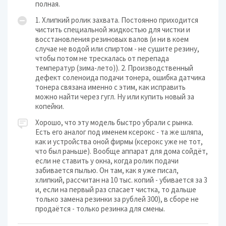
полная.
1. Хлипкий ролик захвата. Постоянно приходится
чистить специальной жидкостью для чистки и
восстановления резиновых валов (и ни в коем
случае не водой или спиртом - не сушите резину,
чтобы потом не трескалась от перепада
температур (зима-лето)). 2. Производственный
дефект соленоида подачи тонера, ошибка датчика
тонера связана именно с этим, как исправить
можно найти через гугл. Ну или купить новый за
копейки.
Хорошо, что эту модель быстро убрали с рынка.
Есть его аналог под именем ксерокс - та же шляпа,
как и устройства оной фирмы (ксерокс уже не тот,
что был раньше). Вообще аппарат для дома сойдёт,
если не ставить у окна, когда ролик подачи
забивается пылью. Он там, как я уже писал,
хлипкий, рассчитан на 10 тыс. копий - убивается за 3
и, если на первый раз спасает чистка, то дальше
только замена резинки за рублей 300), в сборе не
продаётся - только резинка для смены.