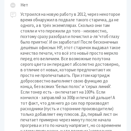
Нет
Устроился на новую работу в 2012, через некоторое
время обнаружил в подвале такого старичка, да не
одного, а в трёх экземплярах. Сколько они там
стояли и что пережили до того - неизвестно,
поэтому сразу разобрал и почистил а-ля 'чтоб глазу
было приятно'. И он заработал! После бесконечных
дешёвых офисных HP, этот старичок выдавал такое
качество печати, что всё это новьё просто меркло
перед его величием. Все возможные полутона
серого цвета он передают абсолютно достоверно,
в отличие от новых, которые предпочитают их
просто не пропечатывать. При этом картридж
добросовестно выполняет свою функцию до
конца, без всяких 'белых полос' и 'серых линий'.
Если тонер есть - он печатает на 100%. Если
кончился - заправляй за 300р и печатай дальше! А
тот факт, что для него до сих пор производят
расходники (пусть и сторонние производители)
только добавляет ему плюсов. Да, первый лист он
печатает примерно через минуту после начала
прогрева и это по началу напрягает, но со временем
к этому привыкаешь и это время из 'нервозного