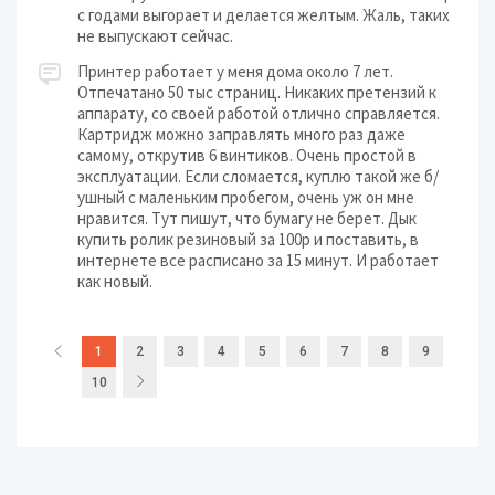
с годами выгорает и делается желтым. Жаль, таких
не выпускают сейчас.
Принтер работает у меня дома около 7 лет.
Отпечатано 50 тыс страниц. Никаких претензий к
аппарату, со своей работой отлично справляется.
Картридж можно заправлять много раз даже
самому, открутив 6 винтиков. Очень простой в
эксплуатации. Если сломается, куплю такой же б/
ушный с маленьким пробегом, очень уж он мне
нравится. Тут пишут, что бумагу не берет. Дык
купить ролик резиновый за 100р и поставить, в
интернете все расписано за 15 минут. И работает
как новый.
1
2
3
4
5
6
7
8
9
10