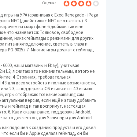
Оценка
 игры на УРА (сравнивая с Exeq Renegade - iPega
ржка NFC (джойстики с NFC не отыскать). 3.
, впрочем на смартфоне 6 дюймов так и не
амое что называется: Толковое, свободное
динил, никак геймпады с режимами для других
а питания/подключение, свететь в глаза и
ega PG-9025). 7. Многие игры дружат с геймпад,
 - 6000, наши магазины и Ebay), учитывая
 и L2, я считаю это незначительным, я этого не
 Китае. 4. Странная, требовательная
id 4.3 для всех устройств и полные возможности,
ли 2.3, а поддержка iOS и вовсе от 4.3 и выше
вой, игры отображаются какие Samsung сам
не актуальная версия, если ещё к этому добавить
атны и геймпад и так воспримут, настоящая
о. 6. Как и сказал ранее, поддержка Android,
на то для чего он, для Samsung и для Android.
 как подошёл к созданию продуктa и его довёл
, что если бы и Apple сделала геймпад, он бы