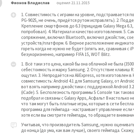
Фионов Владислав
оценил 21.11.2015
1. Совместимость с играми на уровне, подстраивается под
PG-9025, не очень, придётся рутом исправлять). 2. Подде
Logitech G27 Racing Wheel
Крепление смартфонов до 6.3 (прицидив Galaxy Mega 6.3
попробовал). 4. Материал и качество изготовления. 5. С
сопряжение, включил Bluetooth, включил джойстик, сое
устройств/платформ. 6. Верное расположение индикатор
гореть когда не нужно не будет (опять же, сравнивая с iP
безукоризненно, например FIFA 15, WOT Blitz.
Logitech Gamepad F310
1. Всё таки это цена, какой бы она облачной не была (3500
себестоимость и марку Samsung. 2. Отсутствие клавиш R2
ощутил. 3. Непродаётся на AliExpress, хотя изготовлен в
совместимость: Android 4.1 для Samsung Galaxy, от Andro
вот взять например джойстики с поддержкой Android 3.2 и
(iCade). 5. Бесполезность программы S Console так тако
подобрал и связаны с Galaxy Apps, Асфальт 8 настолько 
Logitech Wireless Gamepad F710
что там могут быть платные игры, которые в сети беспл
программа для геймпада - настраивает управление если чт
хотя если вы смотрите геймпады, то обращаете внимание 
Учитывая, что производитель Samsung, нужно оценивать
до конца (до ума, как вам лучше), своего геймпада. Скажу