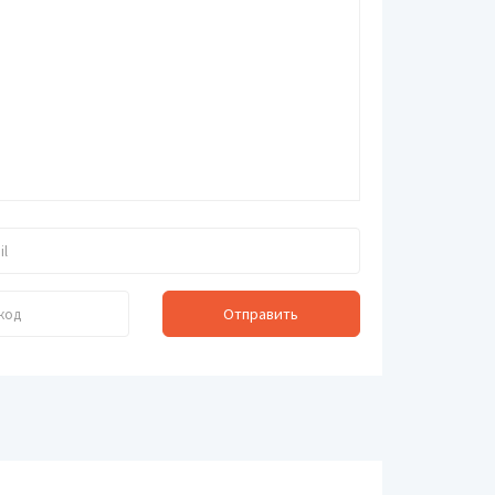
Карты памяти
Клавиатуры и мыши
Колонки для ПК
Мониторы
Ноутбуки
Планшеты
Принтеры и МФУ
Отправить