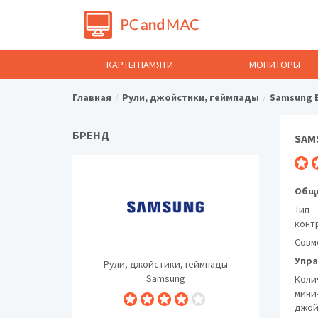
КАРТЫ ПАМЯТИ
МОНИТОРЫ
Главная
Рули, джойстики, геймпады
Samsung E
БРЕНД
SAM
Общи
Тип
конт
Совм
Упра
Рули, джойстики, геймпады
Samsung
Коли
мини
джой