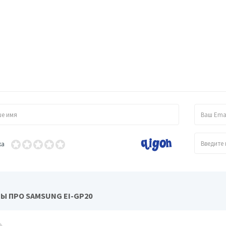
ка
Ы ПРО SAMSUNG EI-GP20
Logitech Driving Force GT