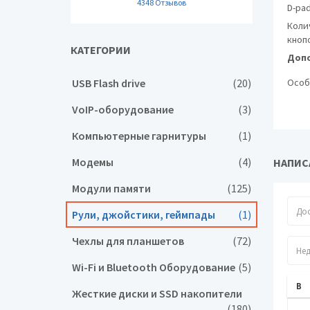
4348 Отзывов
D-pa
Коли
кноп
КАТЕГОРИИ
Допо
USB Flash drive
(20)
Особ
VoIP-оборудование
(3)
Компьютерные гарнитуры
(1)
Модемы
(4)
НАПИС
Модули памяти
(125)
Рули, джойстики, геймпады
(1)
Чехлы для планшетов
(72)
Wi-Fi и Bluetooth Оборудование
(5)
Жесткие диски и SSD накопители
(180)