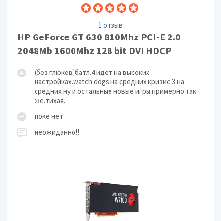
1 отзыв
HP GeForce GT 630 810Mhz PCI-E 2.0
2048Mb 1600Mhz 128 bit DVI HDCP
(без глюков)батл.4 идет на высоких
настройках.watch dogs на средних кризис 3 на
средних ну и остальные новые игры примерно так
же.тихая.
поке нет
неожиданно!!