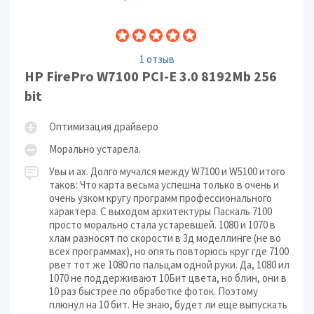
1 отзыв
HP FirePro W7100 PCI-E 3.0 8192Mb 256
bit
Оптимизация драйверо
Морально устарела.
Увы и ах. Долго мучался между W7100 и W5100 итого
таков: Что карта весьма успешна только в очень и
очень узком кругу программ профессионального
характера. С выходом архитектуры Паскаль 7100
просто морально стала устаревшей. 1080 и 1070 в
хлам разносят по скорости в 3д моделлинге (не во
всех программах), но опять повторюсь круг где 7100
рвет тот же 1080 по пальцам одной руки. Да, 1080 ил
1070 не поддерживают 10Бит цвета, но блин, они в
10 раз быстрее по обработке фоток. Поэтому
плюнул на 10 бит. Не знаю, будет ли еще выпускать