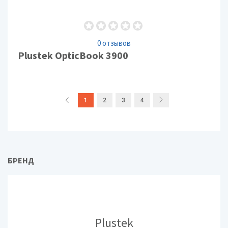
0 отзывов
Plustek OpticBook 3900
1
2
3
4
БРЕНД
Plustek