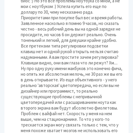
биос :) Но это все проблемы ноутбука со мной, а не
мои с ноутбуком :) Успела купить его еще по
доллару по 30, чему несказанно рада.
Приоритетами при покупке был вес и время работы.
Заявленное насколько я помню 9 часов, но сказать
честно - весь рабочий день вы на одной зарядке не
просидите, но часов 6 он держит реально. Очень
тоненький и легкий, для девушки крайне удобно.
Все претензии типа регулировки подсветки
клавиш нет и одной рукой открыть нельзя считаю
надуманными. А вам простите зачем регулировка?
Клавиши видно, они вам глаза что ли режут? Хм....
Ну про одну руку имени макбуков это конечно фича,
но опять же абсолютная мелочь, не 30 раз же вы его
в день открываете. Из еще объективного - у него
реально 'авторская' цветопередача, но если вы не
дизайнер или программист, то реально
существующие проблемы с непривычной
цветопередачей или с расшариванием ноута как
второго экрана вам будут абсолютно фиолетовы.
Проблем с вайфай нет. Скорость у меня на нем
выше, чем на стационарнике. То что у кого-то
трескается экран могу связать только с тем, что у
меня похоже хватает мозгов не использовать его