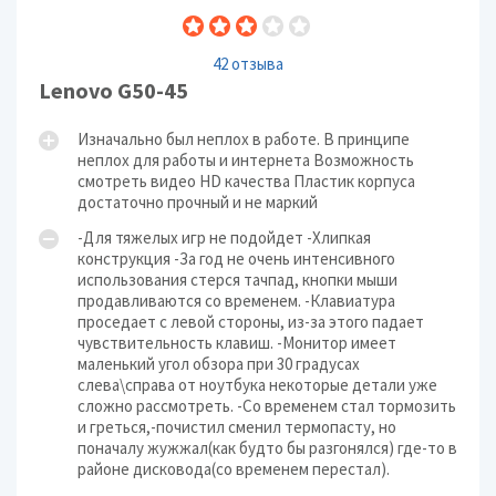
42 отзыва
Lenovo G50-45
Изначально был неплох в работе. В принципе
неплох для работы и интернета Возможность
смотреть видео HD качества Пластик корпуса
достаточно прочный и не маркий
-Для тяжелых игр не подойдет -Хлипкая
конструкция -За год не очень интенсивного
использования стерся тачпад, кнопки мыши
продавливаются со временем. -Клавиатура
проседает с левой стороны, из-за этого падает
чувствительность клавиш. -Монитор имеет
маленький угол обзора при 30 градусах
слева\справа от ноутбука некоторые детали уже
сложно рассмотреть. -Со временем стал тормозить
и греться,-почистил сменил термопасту, но
поначалу жужжал(как будто бы разгонялся) где-то в
районе дисковода(со временем перестал).