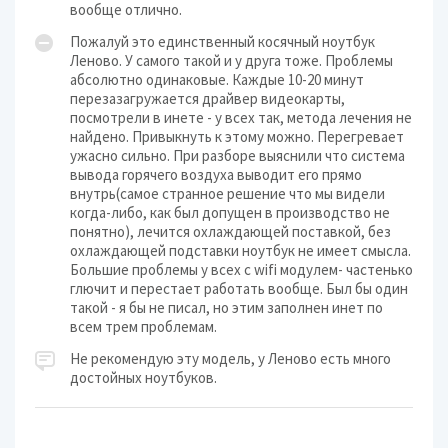
вообще отлично.
Пожалуй это единственный косячный ноутбук
Леново. У самого такой и у друга тоже. Проблемы
абсолютно одинаковые. Каждые 10-20 минут
перезазагружается драйвер видеокарты,
посмотрели в инете - у всех так, метода лечения не
найдено. Привыкнуть к этому можно. Перегревает
ужасно сильно. При разборе выяснили что система
вывода горячего воздуха выводит его прямо
внутрь(самое странное решение что мы видели
когда-либо, как был допущен в производство не
понятно), лечится охлаждающей поставкой, без
охлаждающей подставки ноутбук не имеет смысла.
Большие проблемы у всех с wifi модулем- частенько
глючит и перестает работать вообще. Был бы один
такой - я бы не писал, но этим заполнен инет по
всем трем проблемам.
Не рекомендую эту модель, у Леново есть много
достойных ноутбуков.