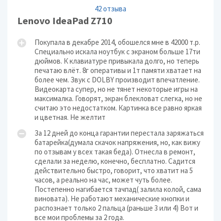
42 отзыва
Lenovo IdeaPad Z710
Покупала в декабре 2014, обошелся мне в 42000 т.р.
Специально искала ноутбук с экраном больше 17ти
дюймов. К клавиатуре привыкала долго, но теперь
печатаю влёт. 8г оперативы и 1т памяти хватает на
более чем. Звук с DOLBY производит впечатление.
Видеокарта супер, но не тянет некоторые игры на
максималка. Говорят, экран блекловат слегка, но не
считаю это недостатком. Картинка все равно яркая
и цветная. Не желтит
За 12 дней до конца гарантии перестала заряжаться
батарейка(думала скачок напряжения, но, как вижу
по отзывам у всех такая беда). Отнесла в ремонт,
сделали за неделю, конечно, бесплатно. Садится
действительно быстро, говорит, что хватит на 5
часов, а реально на час, может чуть более.
Постепенно нагибается тачпад( залила колой, сама
виновата). Не работают механические кнопки и
распознает только 2 пальца (раньше 3 или 4) Вот и
все мои проблемы за 2 года.