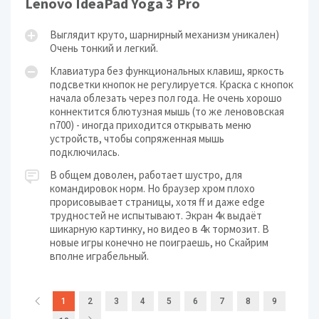
Lenovo IdeaPad Yoga 3 Pro
Выглядит круто, шарнирный механизм уникален)
Очень тонкий и легкий.
Клавиатура без функциональных клавиш, яркость
подсветки кнопок не регулируется. Краска с кнопок
начала облезать через пол года. Не очень хорошо
коннектится блютузная мышь (то же ленововская
n700) - иногда приходится открывать меню
устройств, чтобы сопряженная мышь
подключилась.
В общем доволен, работает шустро, для
командировок норм. Но браузер хром плохо
прорисовывает страницы, хотя ff и даже edge
трудностей не испытывают. Экран 4к выдаёт
шикарную картинку, но видео в 4к тормозит. В
новые игры конечно не поиграешь, но Скайрим
вполне играбельный.
1
2
3
4
5
6
7
8
9