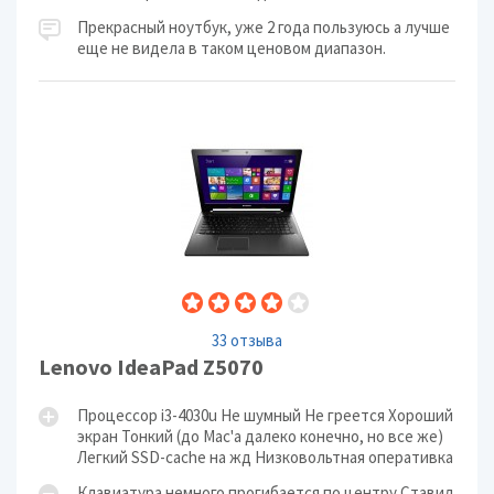
Прекрасный ноутбук, уже 2 года пользуюсь а лучше
еще не видела в таком ценовом диапазон.
33 отзыва
Lenovo IdeaPad Z5070
Процессор i3-4030u Не шумный Не греется Хороший
экран Тонкий (до Mac'a далеко конечно, но все же)
Легкий SSD-cache на жд Низковольтная оперативка
Клавиатура немного прогибается по центру Ставил