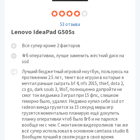
53 отзыва
Lenovo IdeaPad G505s
Всё супер кроме 2 факторов
4гб оперативки, лучше заменить жёсткий диск на
ssd
Лучший бюджетный игровой ноутбук, пользуюсь на
протяжении 2.5 лет, тянет все игрухи в которые я
мечтал раньше сыграть bf 4, nfs 2015, thief, dota 2,
cs go, dark souls 3, WoT, полноценно допройти не
смог ток ведьмака 3 играл при 15 фпс, слишком
геморно было, удалил. Недавно купил себе ssd от
radeon винда грузится за 15 секунд миры игр
грузятся моментально планирую ещё докупить
планку оперативки чтоб было 8гб и не парился
вообще ни с чем. С монтажом видеороликов так же
всё супер использовал в основном camtasia studio 8.
Вообщем лучший в своём роде в своё время.