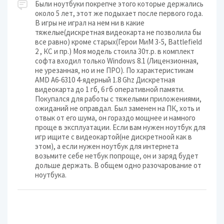
Были ноутбуки покрепче этого которые держались
около 5 лет, этот же подыхает после первого года.
В игры не играл на нем ни в какие
тяжелые(дискретная видеокарта не позволила бы
все равно) кроме старых(Герои МиМ 3-5, Battlefield
2 , КС и пр.) Моя модель стоила 30т.р. в комплект
софта входил только Windows 8.1 (Лицензионная,
не урезанная, но и не ПРО). По характеристикам
AMD A6-6310 4-ядерный 1.8 Ghz Дискретная
видеокарта до 1 гб, 6 гб оперативной памяти.
Покупался для работы с тяжелыми приложениями,
ожиданий не оправдал. Был заменен на ПК, хоть и
отвык от его шума, он гораздо мощнее и намного
проще в эксплуатации. Если вам нужен ноутбук для
игр ищите с видеокартой(не дискретноой как в
этом), а если нужен ноутбук для интернета
возьмите себе нетбук попроще, он и заряд будет
дольше держать. В общем одно разочарование от
ноутбука.